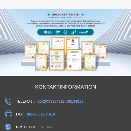
KONTAKTINFORMATION
TELEFON ：
(86-20)39134911 / 39134913
FAX ：
(86-20)39134910
POST CODE ：
511447